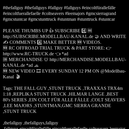
#thefallguy #thefallguys #fallguy #fallguys #eincoltfürallefälle
#eincoltfuerallefaelle #coltseavers #leemajors #gmcsierragrand
#gmcstuntcar #gmcstunttruck #stuntman #stunttruck #stuntcar
PLEASE THUMBS UP 👍 SUBSCRIBE 4️⃣ 🆓
http://SUBSCRIBE.MODELLBAU-KANAL.de 🤝 AND WRITE
✍️ COMMENTS 4️⃣ MAKE BETTER 🆕 VIDEOS.
🆕 RC OFFROAD TRIAL TRUCK & PART STORE: 👉
http://www.RC-TRUCK.de 👈 *ad
🆒 MERCHANDISE 👕 http://MERCHANDISE.MODELLBAU-
KANAL.de *ad 🧢
🆕 NEW VIDEO 🎞️ EVERY SUNDAY 12 PM ON @Modellbau-
Kanal 🎬
Tags: THE FALL GUY ,STUNT TRUCK ,TRAXXAS TRX4m
1:18 ,REPLIKA STUNT TRUCK ,HILMAR LANGE ,BEST
80's SERIES ,EIN COLT FÜR ALLE FÄLLE ,COLT SEAVERS
,LEE MAJORS ,STUNTMAN,GMC SIERRA GRANDE
,STUNT TRUCK
,thefallguy ,thefallguys,fallguy
,fallguys,eincoltfürallefälle,eincoltfuerallefaelle,coltseavers,leemajor