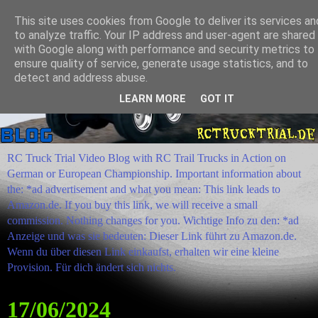
This site uses cookies from Google to deliver its services an
to analyze traffic. Your IP address and user-agent are shared
with Google along with performance and security metrics to
ensure quality of service, generate usage statistics, and to
detect and address abuse.
LEARN MORE
GOT IT
RC Truck Trial Video Blog with RC Trail Trucks in Action on
German or European Championship. Important information about
the: *ad advertisement and what you mean: This link leads to
Amazon.de. If you buy this link, we will receive a small
commission. Nothing changes for you. Wichtige Info zu den: *ad
Anzeige und was sie bedeuten: Dieser Link führt zu Amazon.de.
Wenn du über diesen Link einkaufst, erhalten wir eine kleine
Provision. Für dich ändert sich nichts.
17/06/2024